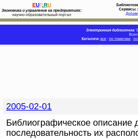
E
U
P
.
R
U
Библиотек
Сервисы
:
Экономика и управление на предприятиях:
Добав
научно-образовательный портал
Электронная библиотека 'Э
Всег
Каталоги:
все
:
по тематике
:
по
2005-02-01
Библиографическое описание 
последовательность их распол