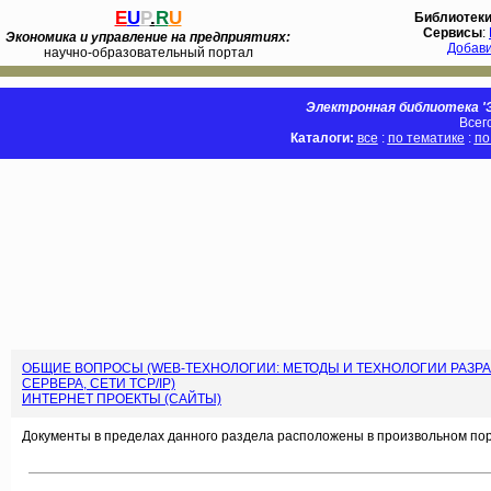
E
U
P
.
R
U
Библиотек
Сервисы
:
Экономика и управление на предприятиях:
Добав
научно-образовательный портал
Электронная библиотека 'Э
Всег
Каталоги:
все
:
по тематике
:
по
ОБЩИЕ ВОПРОСЫ (WEB-ТЕХНОЛОГИИ: МЕТОДЫ И ТЕХНОЛОГИИ РАЗРА
СЕРВЕРА, СЕТИ TCP/IP)
ИНТЕРНЕТ ПРОЕКТЫ (САЙТЫ)
Документы в пределах данного раздела расположены в произвольном пор