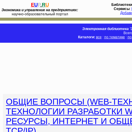
E
U
P
.
R
U
Библиотек
Сервисы
:
Экономика и управление на предприятиях:
Добав
научно-образовательный портал
Электронная библиотека 'Э
Всег
Каталоги:
все
:
по тематике
:
по
ОБЩИЕ ВОПРОСЫ (WEB-ТЕХ
ТЕХНОЛОГИИ РАЗРАБОТКИ W
РЕСУРСЫ, ИНТЕРНЕТ И ОБЩЕ
TCP/IP)