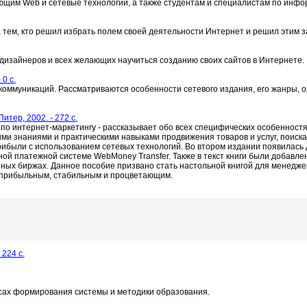
ющим Web и сетевые технологии, а также студентам и специалистам по инф
 тем, кто решил избрать полем своей деятельности Интернет и решил этим 
изайнеров и всех желающих научиться созданию своих сайтов в Интернете.
0 c.
оммуникаций. Рассматриваются особенности сетевого издания, его жанры, о
итер, 2002. - 272 с.
по интернет-маркетингу - рассказывает обо всех специфических особенностя
и знаниями и практическими навыками продвижения товаров и услуг, поиска
рибыли с использованием сетевых технологий. Во втором издании появилас
ной платежной системе WebMoney Transfer. Также в текст книги были добавл
нных биржах. Данное пособие призвано стать настольной книгой для менедже
е прибыльным, стабильным и процветающим.
224 c.
ах формирования системы и методики образования.