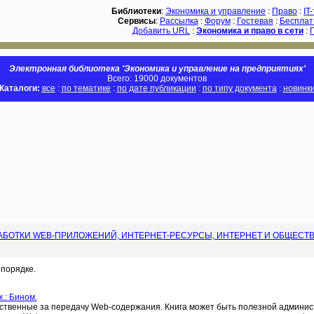
Библиотеки
:
Экономика и управление
:
Право
:
IT
Сервисы
:
Рассылка
:
Форум
:
Гостевая
:
Бесплат
Добавить URL
:
Экономика и право в сети
:
Электронная библиотека 'Экономика и управление на предприятиях'
Всего: 19000 документов
Каталоги:
все
:
по тематике
:
по дате публикации
:
по типу документа
:
новинк
БОТКИ WEB-ПРИЛОЖЕНИЙ, ИНТЕРНЕТ-РЕСУРСЫ, ИНТЕРНЕТ И ОБЩЕСТВО,
порядке.
.: Бином.
тственные за передачу Web-содержания. Книга может быть полезной админи