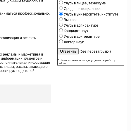
ормационным технологиям.
Учусь в лицее, техникуме
Среднее специальное
заниматься профессионально.
Учусь в университете, институте
Высшее
Учусь в аспирантуре
Кандидат наук
Учусь в докторантуре
рганизация и аспекты
Доктор наук
(без перезагрузки)
х рекламы и маркетинга в
 информации, клиентов и
* Ваши ответы помогут улучшить работу
ь дополнительная информация
сайта
ены главы, рассказывающие о
ров и руководителей