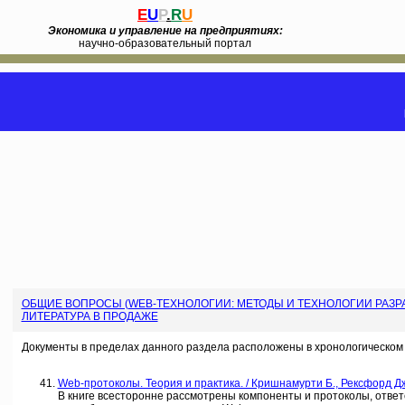
E
U
P
.
R
U
Экономика и управление на предприятиях:
научно-образовательный портал
ОБЩИЕ ВОПРОСЫ (WEB-ТЕХНОЛОГИИ: МЕТОДЫ И ТЕХНОЛОГИИ РАЗРА
ЛИТЕРАТУРА В ПРОДАЖЕ
Документы в пределах данного раздела расположены в хронологическом 
Web-протоколы. Теория и практика. / Кришнамурти Б., Рексфорд Дж
В книге всесторонне рассмотрены компоненты и протоколы, отве