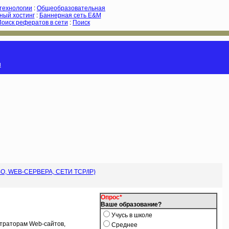
-технологии
:
Общеобразовательная
ный хостинг
:
Баннерная сеть E&M
Поиск рефератов в сети
:
Поиск
и
 WEB-СЕРВЕРА, СЕТИ TCP/IP)
Опрос*
Ваше образование?
Учусь в школе
страторам Web-сайтов,
Среднее