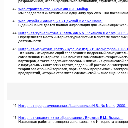
разработчикам, использующим Web-технологии, студентам, изуча
Web-строительство. / Ломакин П.А.: Майор.
Мы предлагаем читателю еще одну книгу про Web. Она посвящена
Web: дизайн и коммерция. / Цеховой В.А.: No Name.
В данной книге дается полная информация для начинающих Web-д
Интернет-журналистика. / Калмыков А.А., Коханова Л.А.: n/a, 2005. - 
Определяется место интернет-журналистики в системе массовых к
деятельности.
Интернет-маркетинг. Краткий курс. 2-е изд.. / В. Холмогоров - СПб: П
Эта книга - исчерпывающий справочник и подробный самоучитель 
современном Интернете. Она поможет вам овладеть теоретическим
партнеров, а также подскажет способы извлечения финансовой п
о виртуальных банковских картах, подробный рассказ об электрон
теории электронной торговли, партнерских программах и электро
предприятий, которые стремятся сделать свой бизнес еще боле
Интернет-программирование. / Шапошников И.В.: No Name, 2000. - 
Интернет-справочник по образованию. / Бирюков Б.М.: Экзамен.
Настоящая работа посвящена использованию Интернета в вопрос