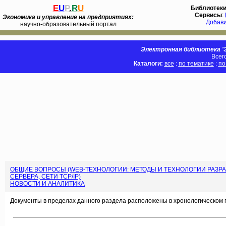
E
U
P
.
R
U
Библиотек
Сервисы
:
Экономика и управление на предприятиях:
Добав
научно-образовательный портал
Электронная библиотека 'Э
Всег
Каталоги:
все
:
по тематике
:
по
ОБЩИЕ ВОПРОСЫ (WEB-ТЕХНОЛОГИИ: МЕТОДЫ И ТЕХНОЛОГИИ РАЗРА
СЕРВЕРА, СЕТИ TCP/IP)
НОВОСТИ И АНАЛИТИКА
Документы в пределах данного раздела расположены в хронологическом 