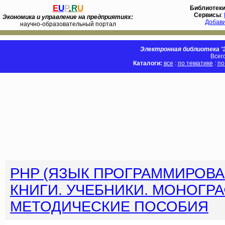
E
U
P
.
R
U
Библиотек
Сервисы
:
Экономика и управление на предприятиях:
Добав
научно-образовательный портал
Электронная библиотека 'Э
Всег
Каталоги:
все
:
по тематике
:
по
PHP (ЯЗЫК ПРОГРАММИРОВ
КНИГИ. УЧЕБНИКИ. МОНОГРА
МЕТОДИЧЕСКИЕ ПОСОБИЯ