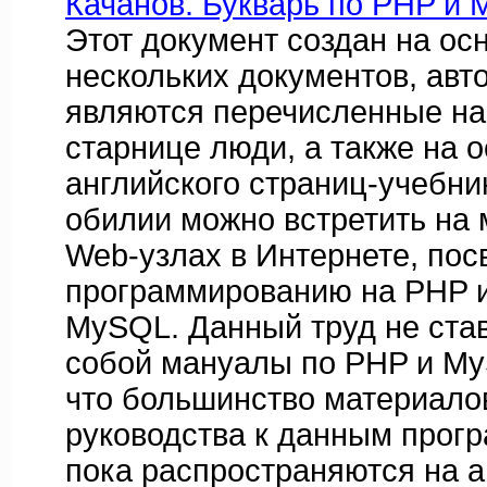
Качанов. Букварь по PHP и 
Этот документ создан на ос
нескольких документов, авт
являются перечисленные на
старнице люди, а также на 
английского страниц-учебни
обилии можно встретить на
Web-узлах в Интернете, по
программированию на PHP и 
MySQL. Данный труд не ста
собой мануалы по PHP и My
что большинство материалов
руководства к данным прог
пока распространяются на а