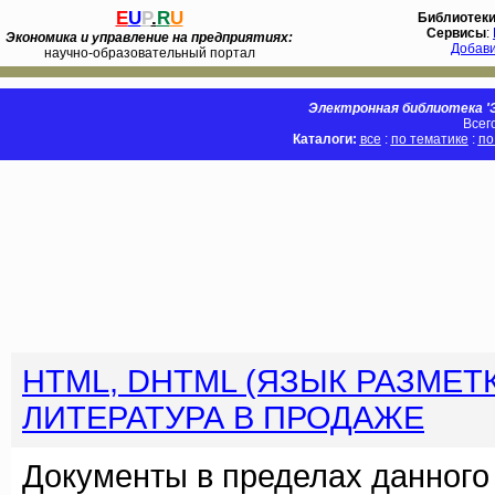
E
U
P
.
R
U
Библиотек
Сервисы
:
Экономика и управление на предприятиях:
Добав
научно-образовательный портал
Электронная библиотека 'Э
Всег
Каталоги:
все
:
по тематике
:
по
HTML, DHTML (ЯЗЫК РАЗМЕТ
ЛИТЕРАТУРА В ПРОДАЖЕ
Документы в пределах данного