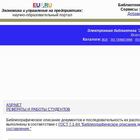
E
U
P
.
R
U
Библиотек
Сервисы
:
Экономика и управление на предприятиях:
Добав
научно-образовательный портал
Электронная библиотека 'Э
Всег
Каталоги:
все
:
по тематике
:
по
ASP.NET
РЕФЕРАТЫ И РАБОТЫ СТУДЕНТОВ
Библиографическое описание документов и последовательность их распо
выполнены в соответствии с
ГОСТ 7.1-84 ''Библиографическое описание 
составления.''